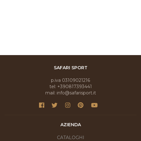
SAFARI SPORT
p.iva 03109021216
tel: +390817393441
mail: info@safarisport.it
AZIENDA
CATALOGHI