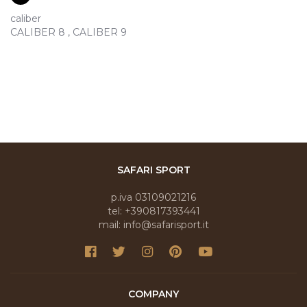
caliber
CALIBER 8 , CALIBER 9
SAFARI SPORT
p.iva 03109021216
tel: +390817393441
mail: info@safarisport.it
COMPANY